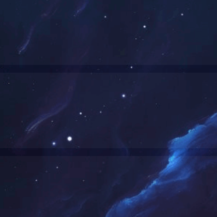
GN2-12箱型固定式金属封闭开关设备，主要用于额定电压12kV、额定电流
电能之用，特別适合用于频繁操作的场所。本设备的主开关采用ZN28-1
品介绍
GN66-12箱型固定式金属封闭开关设备，主要用于额定电压12kV、额定电
电能之用，特別适合用于频繁操作的场所。
品介绍
XGN17-12型交流金属封闭环网开关设备适用于三相交流50Hz,额定电压1
。主要适用于工矿、住宅小区高层、学校等配电场所，作为电力系统变电
适用于频繁操作的场所。
品介绍
B-12/0.4-630型预装式变电站装是我公司自主开发的新_代箱变，具
为交流50Hz、额定电压为12kV的独立成套变配电装置，广泛应用于工
、工矿企业及临时性设施等场所。
品介绍
FY1-12系列固封式高压真空断路器是在充分考虑了进口断路器的优点的
成熟的APG工艺将真空灭弧室、主导电回路固封在绝缘筒中、彻底解决
保了真空灭弧室可以适用于较恶劣的环境。