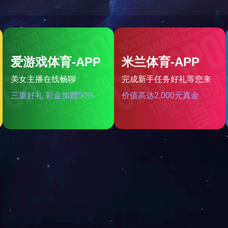
品介绍
YN28-24铠装移开式金属封闭开关设备适用于3.6~24kV三相交流50H
护之用。可用于单母线、单母线分段系统或双母线系统。并且具有完善'
品介绍
YN61-40.5型铠装移开式金属封闭开关柜系三相交流50Hz、额定电压为4
企业接受和分配电能之用，对电路起i啦制、保护和检测等功能，还可以
品介绍
BD-40.5/0.4-2000型预装式变电站装是我公司自主开发的新一代箱
接线方案组装而成的预装式成套配电装置，用于40.5/0.4kV交流三相
品介绍
W-12/630-20户外开闭所
快速导航