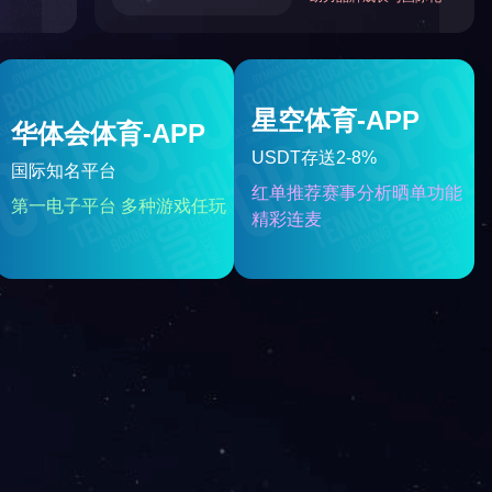
z电网，作为接受和分配电能，并对电路实行控制'监测和
可靠的防误操作功能。
0.5kV的户内成套配电装置，作为发电厂、变电站及工
用于频繁操作的场所。
变，它是一种把高压配电装置、变压器、低压配电装置按一
系统，作为接收和分配电能的整体式变配电装置。
PAGE TOP