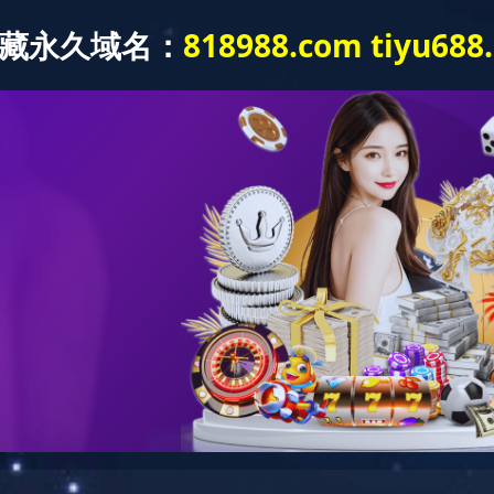
关于我们
解决方案
主要产品
工程案例
星空
公司简介
智能配电
星空体育网站入口（中国）官方
星空体
网站
网站
飞宇大事记
能效管理与节能
高压类
行业要
星空体育
资质荣誉
工程总包
其他类
设备代维及远程监护
智能仪表类
办事处正式开业
一纸证明”