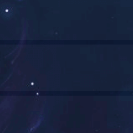
合作企业考察参观
参观。
神