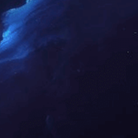
查
看
详
情
查
看
详
情
门工业中心参观交流，洽谈沟通ABB品牌中压成套开
查
看
详
情
表到访星空体育网站入口（中国）官方网站 ，对ABB