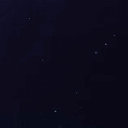
查
看
详
情
查
看
详
情
查
看
详
情