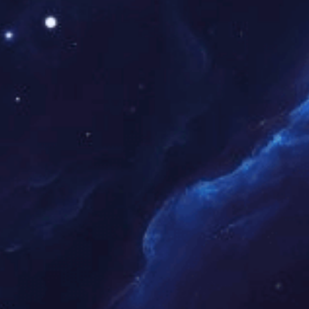
合作生产商证书
书。
体育网站入口（中国）官方网站 总经理罗晓明等8位公司领导，到ABB厦
作的新篇章。 。
业销售经理孙志学、厦门ABB开关有限公司南京服务中心经理唐靖等4位代
权代理商方面进行考察。。