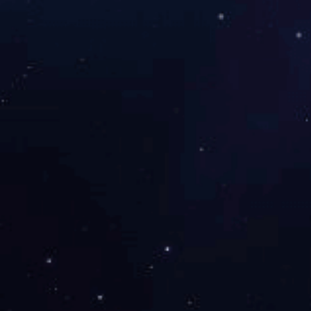
星空体育网站入口（中国）官方网站 2018
2018-05-16 12:51:24
星空体育网站入口（中国）官方网站 ，坐落于清末状元“
加工作业线。