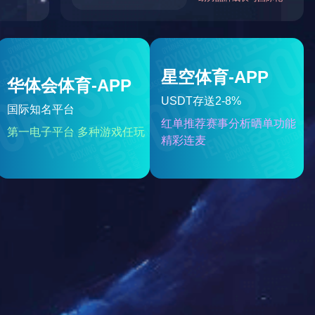
情
查
看
详
情
查
看
详
情