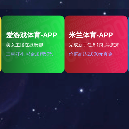
介绍会圆满召开
实战演练