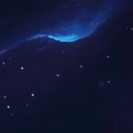
公司员工健身房正式开放
2019-05-23 11:06:44
2019年5月22日，公司健身房正式向广大员工开放。。
匠心十载，聚力共赢
2019-05-15 15:10:43
热烈庆祝星空体育网站入口（中国）官方网站 成立十周
开拓进取 共赢未来--赴上海崇明岛开展团
2018-11-01 09:50:00
上海崇明岛团队拓展活动纪实。