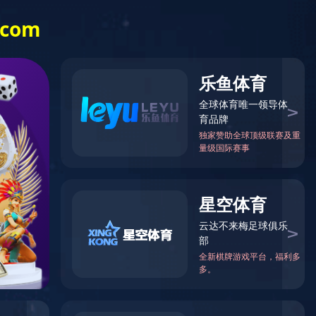
体育网站入口（中国）官方网站
人才招聘
育网站入口（中国）官方
闻
网站入口（中国）官方网站
>
星空体育网站入口（中国）官方网站
查
看
详
情
查
看
详
情