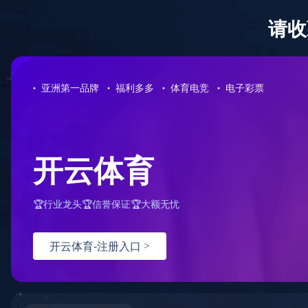
星空体育网站入口（中国）官方网站
首 页
星空体育网站入口（中国）官方网站
/ News
星空体育网站入口（中国）官方网站
行业要闻
星空体育网站入口（中国）官方网站
星空体育网站入口（中国）官方网站 扬中
2020-10-27 09:30:58
。
飞宇电器顺利获得国网安徽省电力有限公司“
2020-06-30 09:07:51