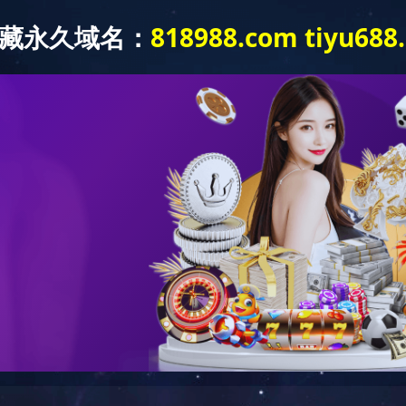
关于我们
解决方案
主要产品
工程案例
星空
公司简介
智能配电
星空体育网站入口（中国）官方
星空体
网站
网站
飞宇大事记
能效管理与节能
高压类
行业要
星空体育
资质荣誉
工程总包
其他类
设备代维及远程监护
智能仪表类
智能配电系统 带动能源互联网发展
2018-10-09 11:22:42 浏览:961
该给予高度关注，由于直接面向用户，将会给用户服务方式带来革命性的
会给未来能源供应与消费模式带来重大的变革。
集成。新能源技术、储能技术、电力电子技术、通信技术、智能传感技术