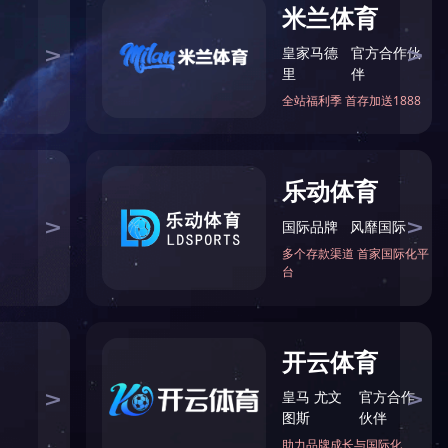
屏幕上，刷新周期1~2秒。可以对重点关注的
实际情况了解系统可能存在的隐患。一旦供电系
排除故障。
左右，这样能减少变压器容量和输电线路无功负
的工作量，提高效率，节省人工。