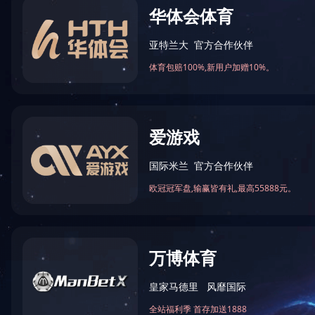
一、提高供电系统的安全可靠性
供电可靠性包括对供电系统实时的了解、对故
二、预知隐患
系统实时监控所有回路的三相电流、电压、有功
回路设置越限告警和变位等告警，一旦设定的
统发生跳闸或者告警事件，系统会明确指出故
三、保证供电质量
对谐波比较敏感的回路配置电能质量分析仪表
四、减少线损，提高功率因数
实时监测配电系统的功率因数，当系统功率因数
载，从而减少线路和变压器损耗。
五、提高效率
智能配电系统能通过监控软件和计算机技术的