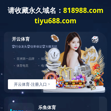
星空体育网站入口（中国）官方网站
星空体育网站入口（中国）官方网站
/ News
南通中南CBD
2018-05-03 15:24:45